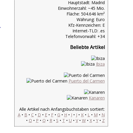
Hauptstadt: Madrid
Einwohnerzahl: ~45 Mio.
Fläche: 504.646 km²
Währung: Euro
Kfz-Kennzeichen: E
Internet-TLD: .es
Telefonvorwahl: +34
Beliebte Artikel
Ibiza
Puerto del Carmen
Kanaren
Alle Artikel nach Anfangsbuchstaben sortiert:
A
•
B
•
C
•
D
•
E
•
F
•
G
•
H
•
I
•
J
•
K
•
L
•
M
•
N
•
O
•
P
•
Q
•
R
•
S
•
T
•
U
•
V
•
W
•
X
•
Y
•
Z