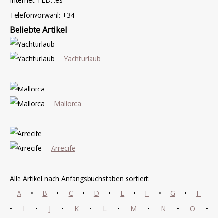
Internet-TLD: .es
Telefonvorwahl: +34
Beliebte Artikel
Yachturlaub
Mallorca
Arrecife
Alle Artikel nach Anfangsbuchstaben sortiert:
A
•
B
•
C
•
D
•
E
•
F
•
G
•
H
•
I
•
J
•
K
•
L
•
M
•
N
•
O
•